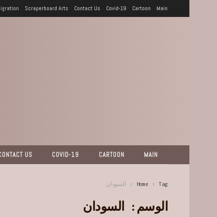
igration
Scraperboard Arts
Contact Us
Covid-19
Cartoon
Main
CONTACT US
COVID-19
CARTOON
MAIN
Tag
Home
السودان
الوسم:
السودان