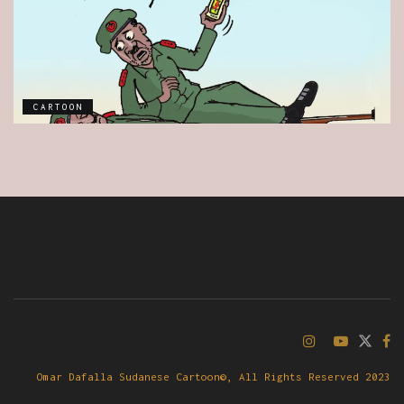
CARTOON
Omar Dafalla Sudanese Cartoon©, All Rights Reserved 2023