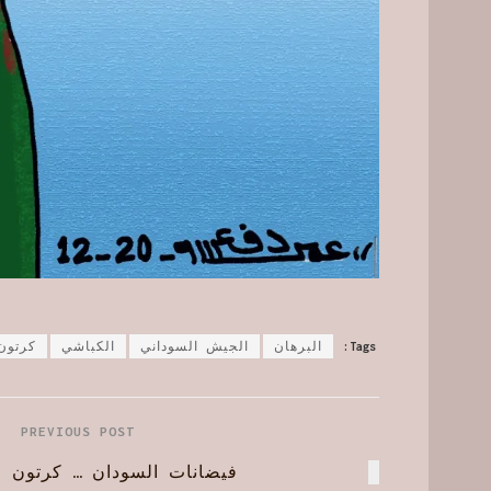
 الله
الكباشي
الجيش السوداني
البرهان
Tags:
PREVIOUS POST
ودان … كرتون عمر دفع الله