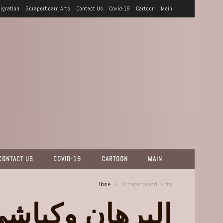
igration
Scraperboard Arts
Contact Us
Covid-19
Cartoon
Main
CONTACT US
COVID-19
CARTOON
MAIN
Home
Scraperboard Arts
ن عمر دفع الله