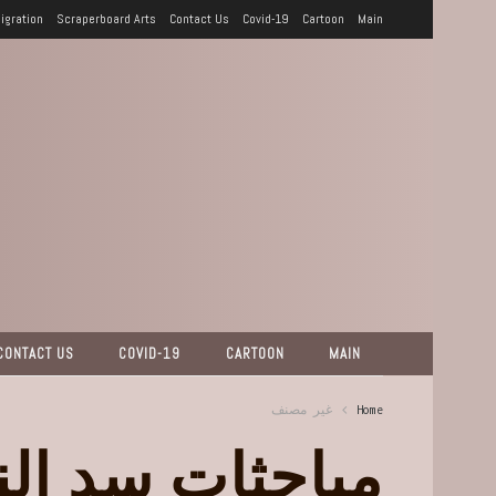
igration
Scraperboard Arts
Contact Us
Covid-19
Cartoon
Main
CONTACT US
COVID-19
CARTOON
MAIN
Home
غير مصنف
مباحثات سد ال