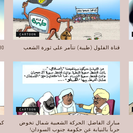
CARTOON
قناة الفلول (طيبة) تتآمر على ثورة الشعب
30 يوني
CARTOON
مبارك الفاضل: الحركة الشعبية شمال تخوض
كب
حرباً بالنيابة عن حكومة جنوب السودان!