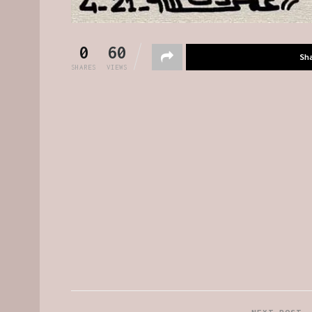
0
60
Sh
SHARES
VIEWS