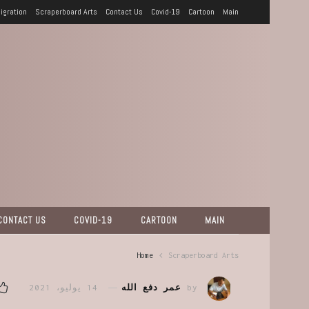
igration
Scraperboard Arts
Contact Us
Covid-19
Cartoon
Main
CONTACT US
COVID-19
CARTOON
MAIN
Home
Scraperboard Arts
by
عمر دفع الله
14 يوليو، 2021