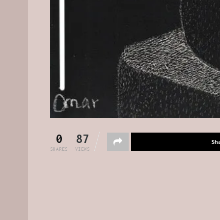
0
87
Sh
SHARES
VIEWS